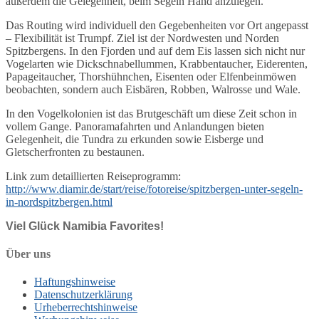
außerdem die Gelegenheit, beim Segeln Hand anzulegen.
Das Routing wird individuell den Gegebenheiten vor Ort angepasst
– Flexibilität ist Trumpf. Ziel ist der Nordwesten und Norden
Spitzbergens. In den Fjorden und auf dem Eis lassen sich nicht nur
Vogelarten wie Dickschnabellummen, Krabbentaucher, Eiderenten,
Papageitaucher, Thorshühnchen, Eisenten oder Elfenbeinmöwen
beobachten, sondern auch Eisbären, Robben, Walrosse und Wale.
In den Vogelkolonien ist das Brutgeschäft um diese Zeit schon in
vollem Gange. Panoramafahrten und Anlandungen bieten
Gelegenheit, die Tundra zu erkunden sowie Eisberge und
Gletscherfronten zu bestaunen.
Link zum detaillierten Reiseprogramm:
http://www.diamir.de/start/reise/fotoreise/spitzbergen-unter-segeln-
in-nordspitzbergen.html
Viel Glück Namibia Favorites!
Über uns
Haftungshinweise
Datenschutzerklärung
Urheberrechtshinweise