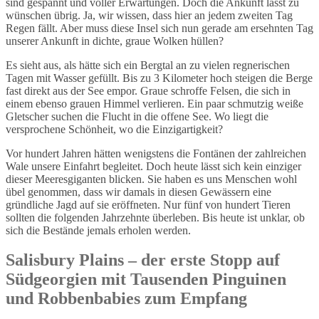
sind gespannt und voller Erwartungen. Doch die Ankunft lässt zu
wünschen übrig. Ja, wir wissen, dass hier an jedem zweiten Tag
Regen fällt. Aber muss diese Insel sich nun gerade am ersehnten Tag
unserer Ankunft in dichte, graue Wolken hüllen?
Es sieht aus, als hätte sich ein Bergtal an zu vielen regnerischen
Tagen mit Wasser gefüllt. Bis zu 3 Kilometer hoch steigen die Berge
fast direkt aus der See empor. Graue schroffe Felsen, die sich in
einem ebenso grauen Himmel verlieren. Ein paar schmutzig weiße
Gletscher suchen die Flucht in die offene See. Wo liegt die
versprochene Schönheit, wo die Einzigartigkeit?
Vor hundert Jahren hätten wenigstens die Fontänen der zahlreichen
Wale unsere Einfahrt begleitet. Doch heute lässt sich kein einziger
dieser Meeresgiganten blicken. Sie haben es uns Menschen wohl
übel genommen, dass wir damals in diesen Gewässern eine
gründliche Jagd auf sie eröffneten. Nur fünf von hundert Tieren
sollten die folgenden Jahrzehnte überleben. Bis heute ist unklar, ob
sich die Bestände jemals erholen werden.
Salisbury Plains – der erste Stopp auf
Südgeorgien mit Tausenden Pinguinen
und Robbenbabies zum Empfang